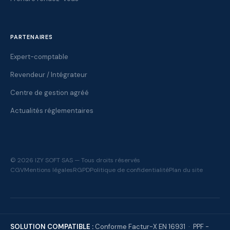
PARTENAIRES
Expert-comptable
Revendeur / Intégrateur
Centre de gestion agréé
Actualités réglementaires
© 2026 IZY SOFT SAS — Tous droits réservés
CGV
Mentions légales
RGPD
Politique de confidentialité
Plan du site
SOLUTION COMPATIBLE :
Conforme Factur-X EN 16931 · PPF -