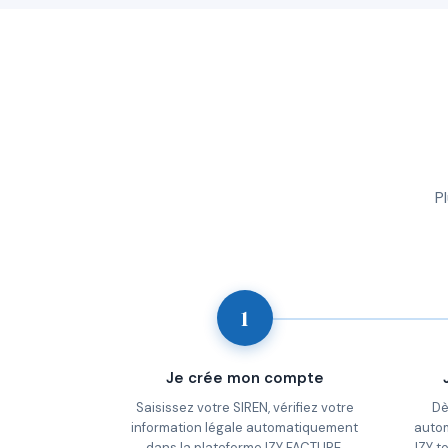
P
1
Je crée mon compte
Saisissez votre SIREN, vérifiez votre
Dè
information légale automatiquement
auto
dans la plateforme IZY FACTURE.
IZY t