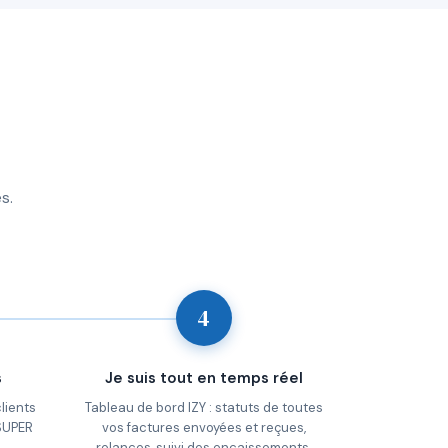
s.
4
s
Je suis tout en temps réel
lients
Tableau de bord IZY : statuts de toutes
 SUPER
vos factures envoyées et reçues,
relances, suivi des encaissements,