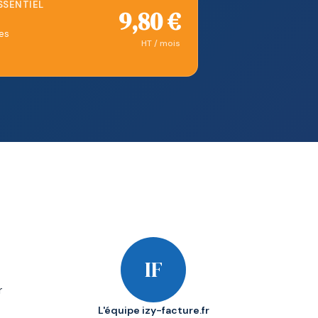
SENTIEL
9,80 €
es
HT / mois
IF
r
L'équipe izy-facture.fr