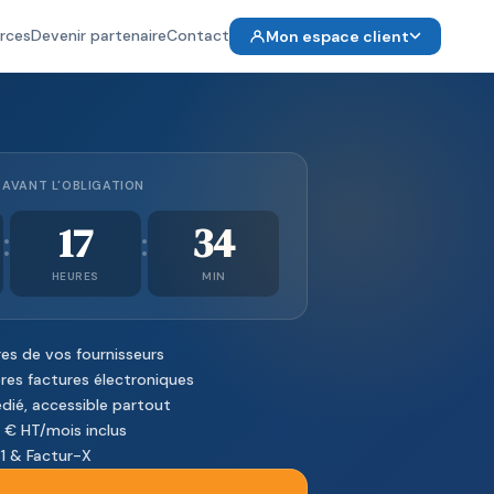
rces
Devenir partenaire
Contact
Mon espace client
AVANT L'OBLIGATION
17
34
:
:
HEURES
MIN
es de vos fournisseurs
es factures électroniques
dié, accessible partout
€ HT/mois inclus
1 & Factur-X