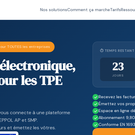
Nos solutions
Comment ça marche
Tarifs
Ressou
our TOUTES les entreprises
⏱ TEMPS RESTANT 
 électronique,
23
ur les TPE
JOURS
Recevez les factur
Émettez vos propr
Espace en ligne dé
ous connecte à une plateforme
Abonnement 9,80 
PEPPOL AP et SMP.
Conforme EN 1693
urs et émettez les vôtres.