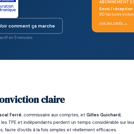
ABONNEMENT ES
Envoi / réception
80 factures inclus
voir les tarifs →
Voir comment ça marche
ctif en 5 minutes
onviction claire
scal Ferré
, commissaire aux comptes, et
Gilles Guichard
,
, les TPE et indépendants perdent un temps considérable sur leu
 faute d'outils à la fois simples et réellement efficaces.