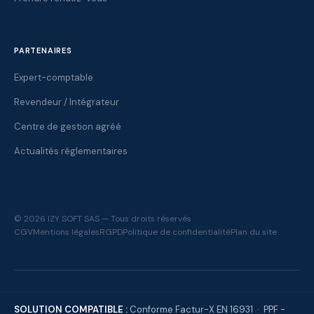
PARTENAIRES
Expert-comptable
Revendeur / Intégrateur
Centre de gestion agréé
Actualités réglementaires
© 2026 IZY SOFT SAS — Tous droits réservés
CGV
Mentions légales
RGPD
Politique de confidentialité
Plan du site
SOLUTION COMPATIBLE :
Conforme Factur-X EN 16931 · PPF -