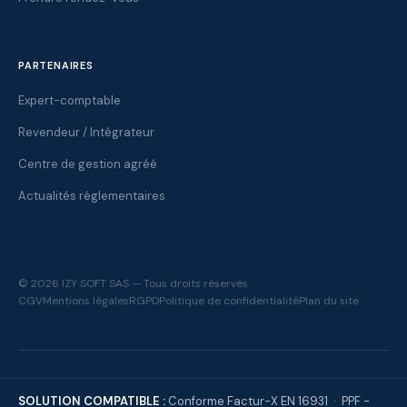
PARTENAIRES
Expert-comptable
Revendeur / Intégrateur
Centre de gestion agréé
Actualités réglementaires
© 2026 IZY SOFT SAS — Tous droits réservés
CGV
Mentions légales
RGPD
Politique de confidentialité
Plan du site
SOLUTION COMPATIBLE :
Conforme Factur-X EN 16931 · PPF -