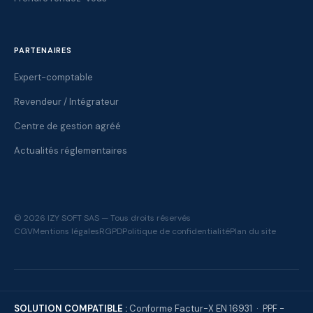
PARTENAIRES
Expert-comptable
Revendeur / Intégrateur
Centre de gestion agréé
Actualités réglementaires
© 2026 IZY SOFT SAS — Tous droits réservés
CGV
Mentions légales
RGPD
Politique de confidentialité
Plan du site
SOLUTION COMPATIBLE :
Conforme Factur-X EN 16931 · PPF -