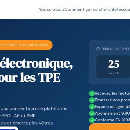
Nos solutions
Comment ça marche
Tarifs
Ressou
our TOUTES les entreprises
⏱ TEMPS RESTANT 
 électronique,
25
ur les TPE
JOURS
Recevez les factur
Émettez vos propr
Espace en ligne dé
ous connecte à une plateforme
Abonnement 9,80 
PEPPOL AP et SMP.
Conforme EN 1693
urs et émettez les vôtres.