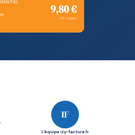
SENTIEL
9,80 €
es
HT / mois
IF
r
L'équipe izy-facture.fr