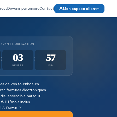
rces
Devenir partenaire
Contact
Mon espace client
AVANT L'OBLIGATION
03
57
:
:
HEURES
MIN
es de vos fournisseurs
es factures électroniques
dié, accessible partout
€ HT/mois inclus
1 & Factur-X