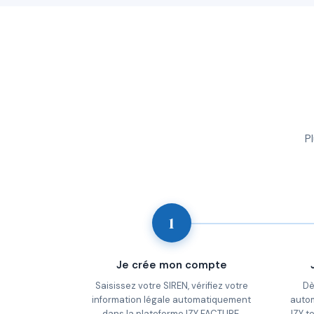
P
1
Je crée mon compte
Saisissez votre SIREN, vérifiez votre
Dè
information légale automatiquement
auto
dans la plateforme IZY FACTURE.
IZY t