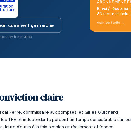
ABONNEMENT ES
Envoi / réception
80 factures inclus
voir les tarifs →
Voir comment ça marche
ctif en 5 minutes
onviction claire
scal Ferré
, commissaire aux comptes, et
Gilles Guichard
,
, les TPE et indépendants perdent un temps considérable sur leu
 faute d'outils à la fois simples et réellement efficaces.