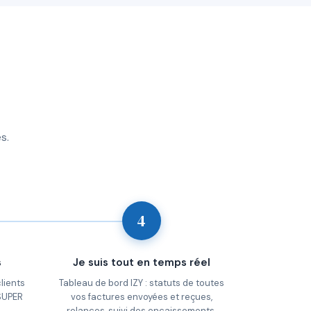
s.
4
s
Je suis tout en temps réel
lients
Tableau de bord IZY : statuts de toutes
 SUPER
vos factures envoyées et reçues,
relances, suivi des encaissements,