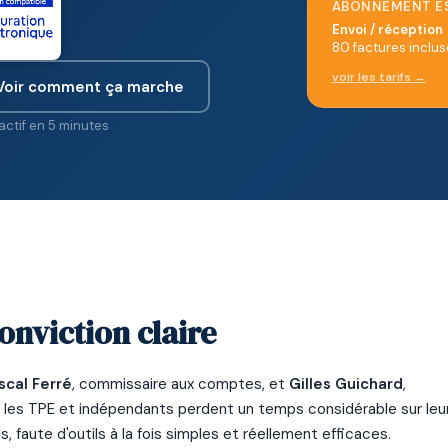
ABONNEMENT ES
Envoi / réception
80 factures inclus
voir les tarifs →
Voir comment ça marche
ctif en 5 minutes
onviction claire
scal Ferré
, commissaire aux comptes, et
Gilles Guichard
,
, les TPE et indépendants perdent un temps considérable sur leu
 faute d'outils à la fois simples et réellement efficaces.