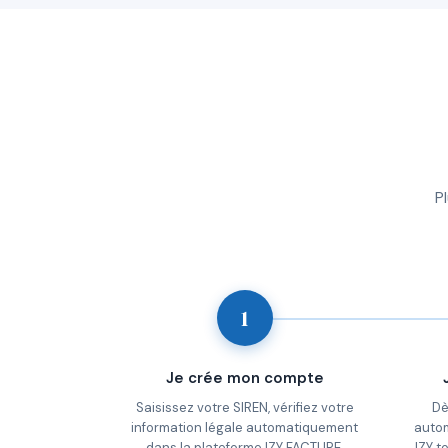
P
1
Je crée mon compte
Saisissez votre SIREN, vérifiez votre
Dè
information légale automatiquement
auto
dans la plateforme IZY FACTURE.
IZY t