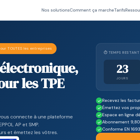
Nos solutions
Comment ça marche
Tarifs
Ressou
our TOUTES les entreprises
⏱ TEMPS RESTANT 
 électronique,
23
ur les TPE
JOURS
Recevez les factur
Émettez vos propr
Espace en ligne dé
ous connecte à une plateforme
Abonnement 9,80 
PEPPOL AP et SMP.
Conforme EN 1693
urs et émettez les vôtres.