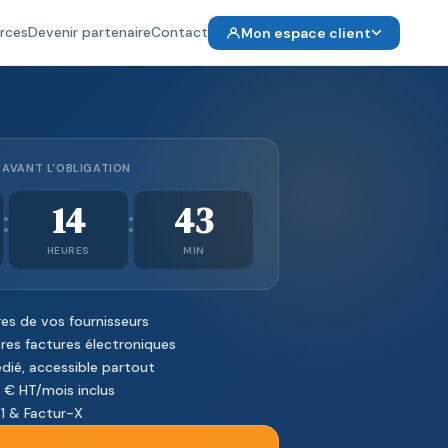
rces
Devenir partenaire
Contact
Mon espace client
AVANT L'OBLIGATION
14
43
:
:
HEURES
MIN
es de vos fournisseurs
es factures électroniques
dié, accessible partout
€ HT/mois inclus
1 & Factur-X