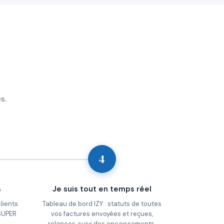
s.
4
s
Je suis tout en temps réel
lients
Tableau de bord IZY : statuts de toutes
 SUPER
vos factures envoyées et reçues,
relances, suivi des encaissements,