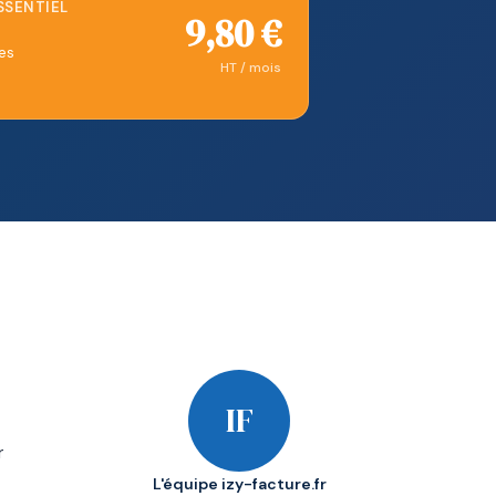
SENTIEL
9,80 €
es
HT / mois
IF
r
L'équipe izy-facture.fr