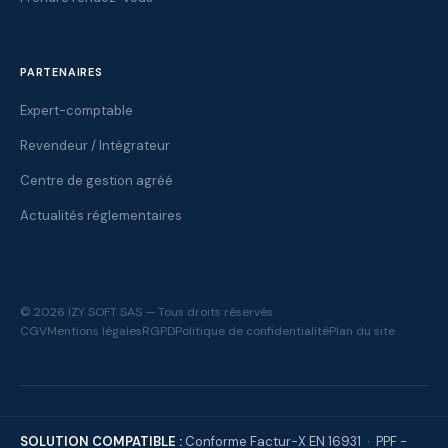
PARTENAIRES
Expert-comptable
Revendeur / Intégrateur
Centre de gestion agréé
Actualités réglementaires
© 2026 IZY SOFT SAS — Tous droits réservés
CGV
Mentions légales
RGPD
Politique de confidentialité
Plan du site
SOLUTION COMPATIBLE :
Conforme Factur-X EN 16931 · PPF -