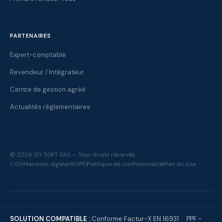
PARTENAIRES
Expert-comptable
Revendeur / Intégrateur
Centre de gestion agréé
Actualités réglementaires
© 2026 IZY SOFT SAS — Tous droits réservés
CGV
Mentions légales
RGPD
Politique de confidentialité
Plan du site
SOLUTION COMPATIBLE :
Conforme Factur-X EN 16931 · PPF -