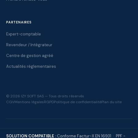
PARTENAIRES
Expert-comptable
Revendeur / Intégrateur
Centre de gestion agréé
Actualités réglementaires
© 2026 IZY SOFT SAS — Tous droits réservés
CGV
Mentions légales
RGPD
Politique de confidentialité
Plan du site
SOLUTION COMPATIBLE :
Conforme Factur-X EN 16931 · PPF -