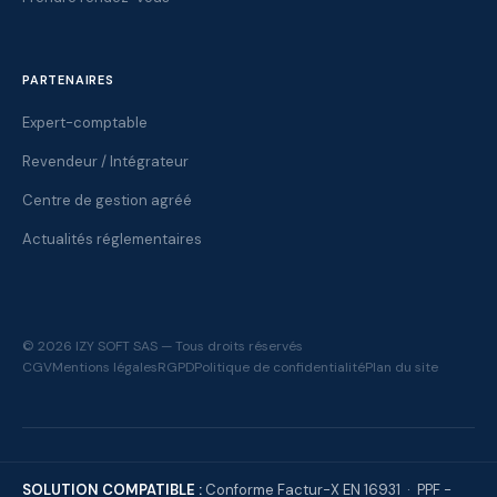
PARTENAIRES
Expert-comptable
Revendeur / Intégrateur
Centre de gestion agréé
Actualités réglementaires
© 2026 IZY SOFT SAS — Tous droits réservés
CGV
Mentions légales
RGPD
Politique de confidentialité
Plan du site
SOLUTION COMPATIBLE :
Conforme Factur-X EN 16931 · PPF -