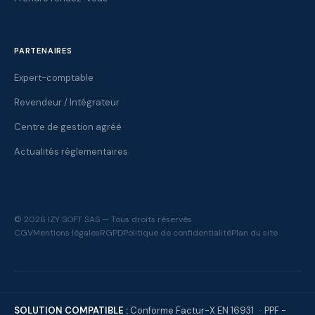
PARTENAIRES
Expert-comptable
Revendeur / Intégrateur
Centre de gestion agréé
Actualités réglementaires
© 2026 IZY SOFT SAS — Tous droits réservés
CGV
Mentions légales
RGPD
Politique de confidentialité
Plan du site
SOLUTION COMPATIBLE :
Conforme Factur-X EN 16931 · PPF -